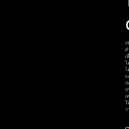
V
ส
เพ
โ
โ
แ
ป
ป
เ
ใ
ว