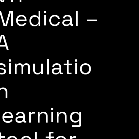
Medical –
A
simulatio
n
learning