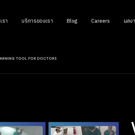
AI Solutions
ARTI
บเรา
บริการของเรา
Blog
Careers
ผลง
INT
Web Design
AUG
Software &
REAL
Application
VIRT
Part-time Outsource
GAM
LEARNING TOOL FOR DOCTORS
Augmented Reality &
Virtual Reality
WEB
APPL
ผลงา