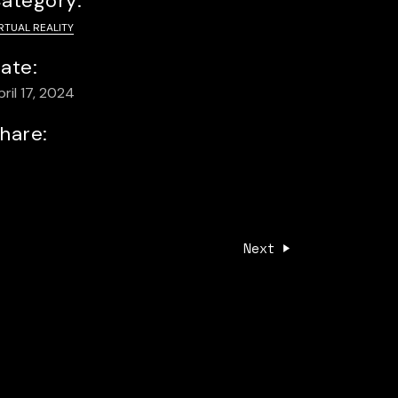
ategory:
RTUAL REALITY
ate:
ril 17, 2024
hare:
Next