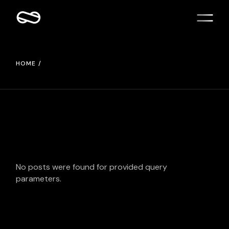
Skip
to
the
content
HOME
No posts were found for provided query
parameters.